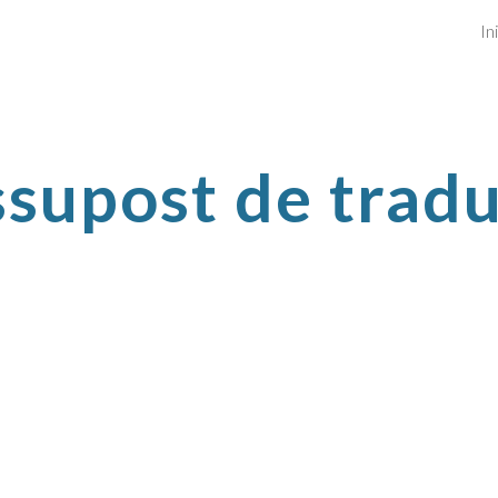
In
ip to main content
Skip to navigat
supost de trad